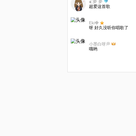
๑҉ 夢 夢
超爱这首歌
Eki🍓
呀 好久没听你唱歌了
小墨白呀💭
哦哟