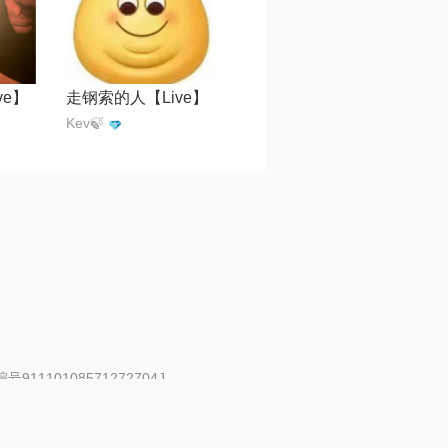
ve】
走钢索的人【Live】
Kev🍃
91110108571272704J
 | 举报邮箱：fankui@changba.com
| 向12318举报
|
金盾网络纠纷调解中心