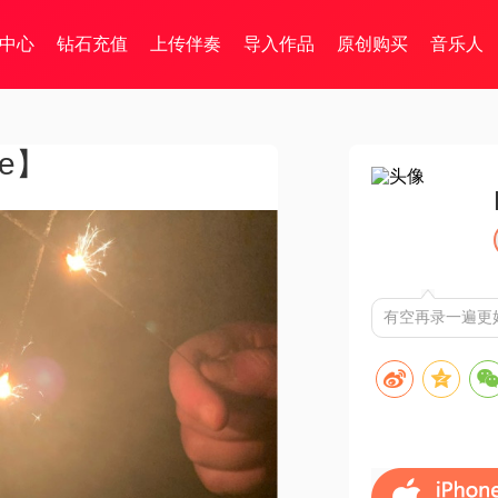
中心
钻石充值
上传伴奏
导入作品
原创购买
音乐人
e】
有空再录一遍更