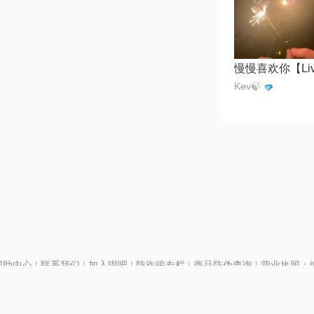
慢慢喜欢你【Li
Kev🍃
帮助中心
|
联系我们
|
加入唱吧
|
防诈骗专栏
|
商品防伪查询
|
营业执照：编号
P证110298
|
京ICP备11013291号-1
| 举报电话(24小时)：022-25782593
号
|
京公网安备11010502025063号
|
|