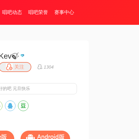
唱吧动态
唱吧荣誉
赛事中心
Kev🍃
关注
1304
好的吧 元旦快乐