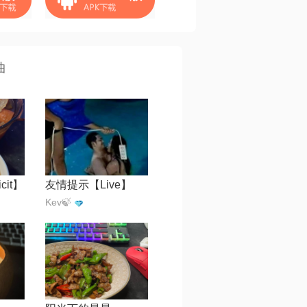
曲
cit】
友情提示【Live】
Kev🍃