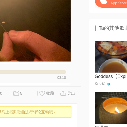
Ta的其他歌
Goddess【Expli
03:18
Kev🍃
0
5
收藏
导出
以马上找到歌曲进行评论互动哦~