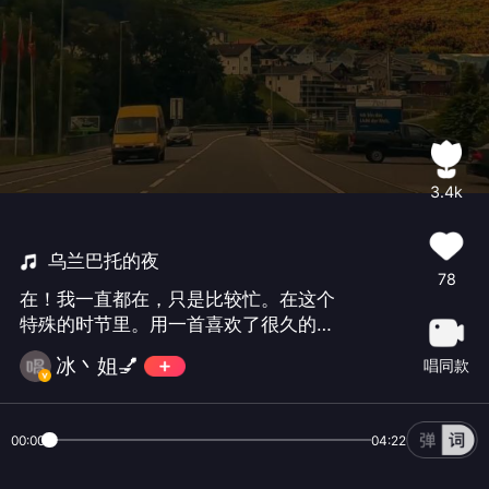
3.4k
乌兰巴托的夜
78
在！我一直都在，只是比较忙。在这个
特殊的时节里。用一首喜欢了很久的歌
曲来表达思亲的心情。没时间认真唱，
冰丶姐💅
唱同款
随心而歌。听听就好！不用支持！🙏
00:00
04:22