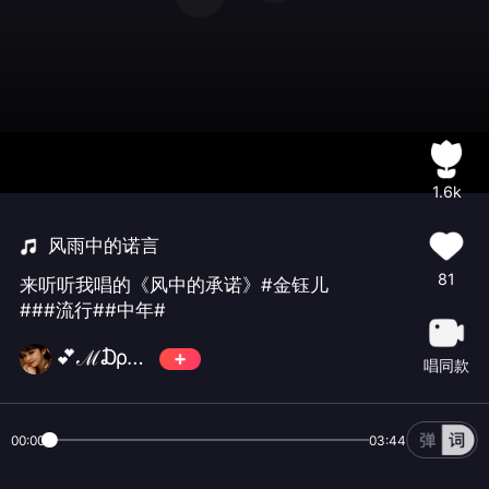
1.6k
风雨中的诺言
81
来听听我唱的《风中的承诺》#金钰儿
###流行##中年#
💕ℳ₯㎕风和ൢღ᭄浪花💚
唱同款
00:00
03:44