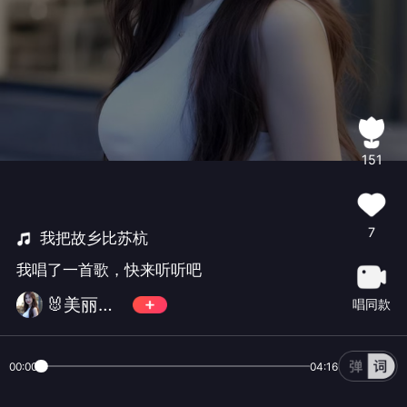
151
7
我把故乡比苏杭
我唱了一首歌，快来听听吧
🐰美丽芹芹🐰
唱同款
00:00
04:16