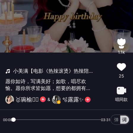
1.1k
小美满【电影《热辣滚烫》热辣陪伴曲】
25
愿你如诗，写满美好；如歌，唱尽欢
愉。愿你所求皆如愿，想要的都拥有，
生日快乐！🎁赠送给@🫧露露✨#祝露露
🫧露露✨
🥇琬榆🧚‍♀️
唱同款
&
生日快乐#
00:00
03:31