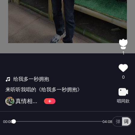
1
0
给我多一秒拥抱
来听听我唱的《给我多一秒拥抱》
真情相遇🐥🐌🐆
唱同款
00:00
04:08