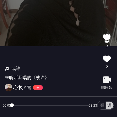
3
2
或许
来听听我唱的《或许》
心执Y青
唱同款
00:00
03:23