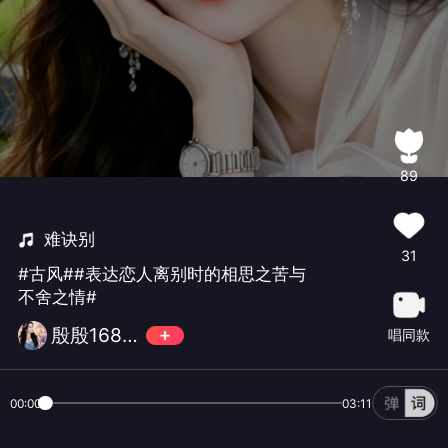
89
难诀别
31
#古风##表达恋人离别时的相思之苦与
不舍之情#
殷殷168🎵
唱同款
00:00
03:11