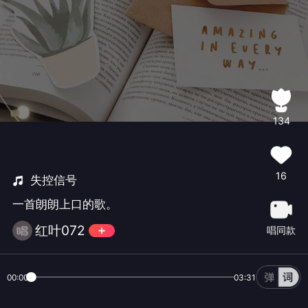
134
16
失控信号
一首朗朗上口的歌。
红叶072
唱同款
00:00
03:31