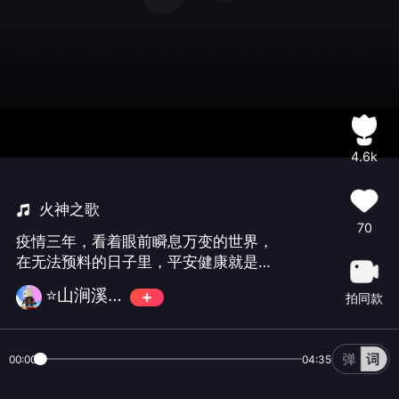
4.6k
火神之歌
70
疫情三年，看着眼前瞬息万变的世界，
在无法预料的日子里，平安健康就是最
大的幸福。向战斗在抗疫一线的白衣天
⭐️山涧溪水💫～～
拍同款
使致敬！愿山河无恙 人间皆安，愿所有
过往皆为序章，愿新年胜往年，提前㊗️
各位老师歌友们新年快乐！兔年大吉！
00:00
04:35
鲜花💐和掌声👏献给搭档菲菲老师🎂感
谢李刚老师精彩视频制作！