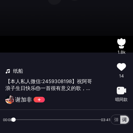
1.8k
纸船
14
【本人私人微信:2459308198】祝阿哥
浪子生日快乐🎂一首很有意义的歌，满
怀的是哥哥的暖😹愿阿哥事事顺利，生
谢加非
唱同款
意兴隆，身体强壮💪😂😂
00:00
03:41