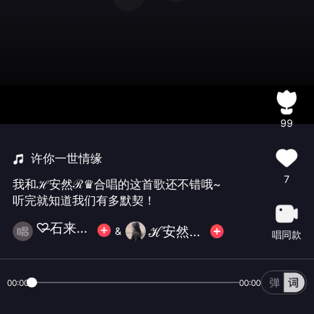
99
许你一世情缘
7
我和ℋ安然ℛ♛合唱的这首歌还不错哦~
听完就知道我们有多默契！
♡̶石来运转꧔ꦿ℘
ℋ安然ℛ♛
&
唱同款
00:00
00:00