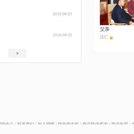
2018-08-25
父亲
2018-08-25
法仁
>
帮助中心
|
联系我们
|
加入唱吧
|
防诈骗专栏
|
商品防伪查询
|
营业执照：编号
P证110298
|
京ICP备11013291号-1
| 举报电话(24小时)：022-25782593