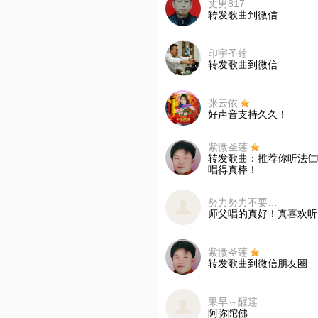
丈男817
转发歌曲到微信
印宇圣莲
转发歌曲到微信
张云依
好声音支持久久！
紫微圣莲
转发歌曲：推荐你听法仁唱
唱得真棒！
努力努力不要放弃🐏🐳🐕
师父唱的真好！真喜欢听
紫微圣莲
转发歌曲到微信朋友圈
果早～醒莲
阿弥陀佛