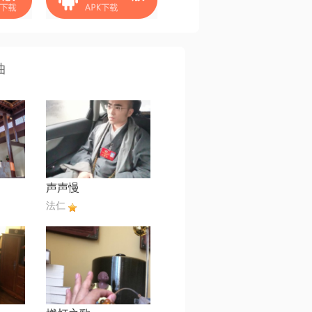
曲
声声慢
法仁