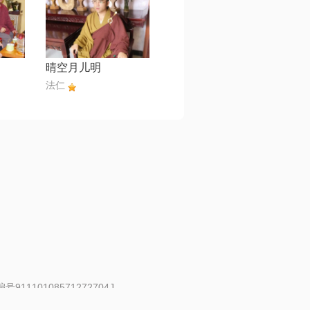
晴空月儿明
法仁
91110108571272704J
 | 举报邮箱：fankui@changba.com
| 向12318举报