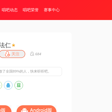
唱吧动态
唱吧荣誉
赛事中心
法仁
关注
684
败了全国89%的人，快来听听吧。