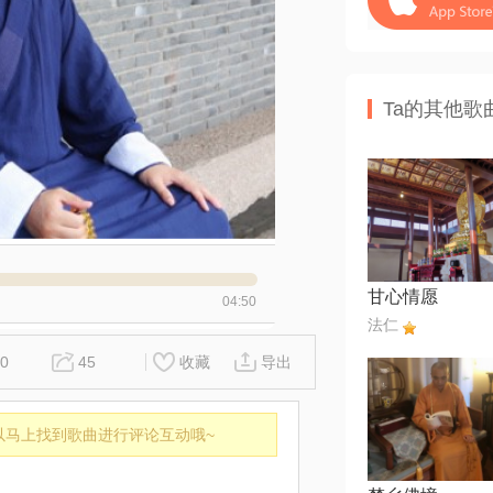
Ta的其他歌
甘心情愿
04:50
法仁
0
45
收藏
导出
以马上找到歌曲进行评论互动哦~