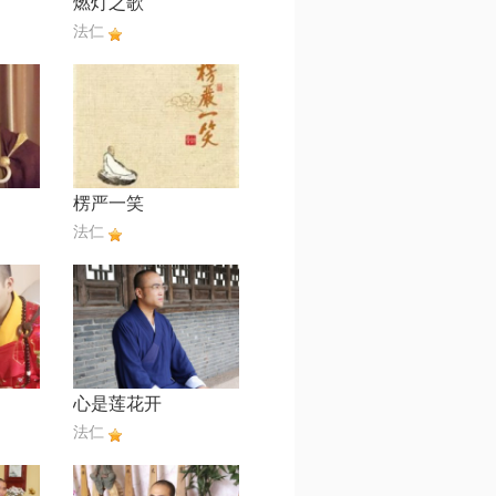
燃灯之歌
法仁
楞严一笑
法仁
心是莲花开
法仁