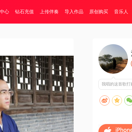
中心
钻石充值
上传伴奏
导入作品
原创购买
音乐人
我唱的这首歌打