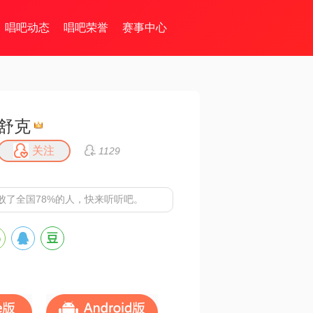
唱吧动态
唱吧荣誉
赛事中心
⁣⁢⁠舒克
关注
1129
败了全国78%的人，快来听听吧。