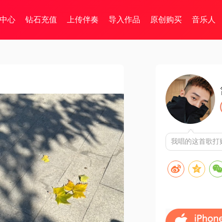
中心
钻石充值
上传伴奏
导入作品
原创购买
音乐人
我唱的这首歌打