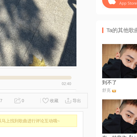
Ta的其他歌
到不了
02:40
⁣⁢⁠舒克
7
0
收藏
导出
以马上找到歌曲进行评论互动哦~