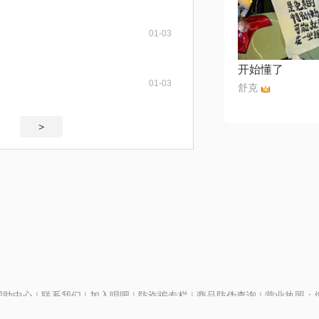
01-03
开始懂了
01-03
⁣⁢⁠舒克
>
帮助中心
|
联系我们
|
加入唱吧
|
防诈骗专栏
|
商品防伪查询
|
营业执照：编号
P证110298
|
京ICP备11013291号-1
| 举报电话(24小时)：022-25782593