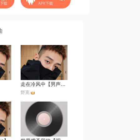
曲
走在冷风中【男声版】
⁣⁢⁠舒克