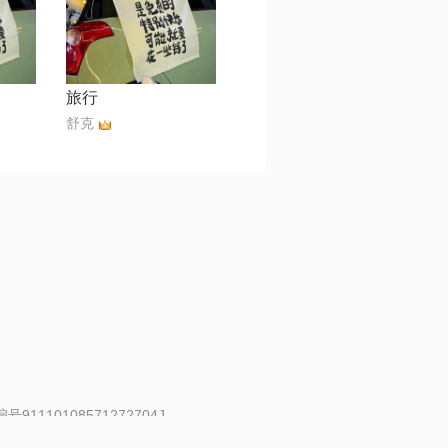
旅行
⁣⁢⁠舒克
91110108571272704J
 | 举报邮箱：fankui@changba.com
| 向12318举报