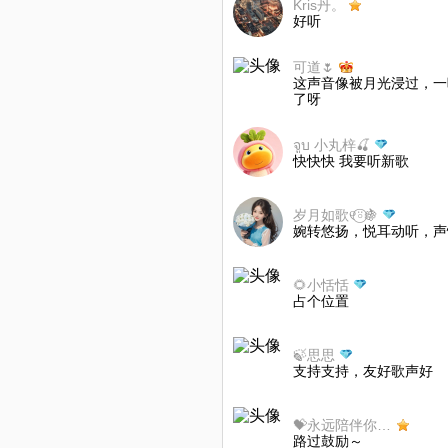
Kris丹。
好听
可道🌷
这声音像被月光浸过，一
了呀
จูบ 小丸梓🍒
快快快 我要听新歌
岁月如歌୧⍤⃝🍇
婉转悠扬，悦耳动听，声
🌻小恬恬
占个位置
🍃思思
支持支持，友好歌声好
💝永远陪伴你不离不弃
路过鼓励～