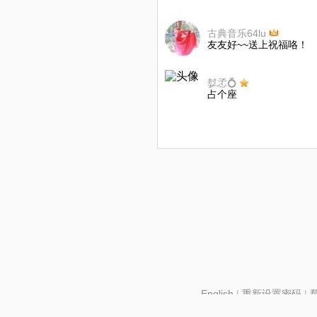
古典音乐64lu
友友好~~送上祝福咯！
㜂孞💍
占个座
English
|
重新设置密码
|
北京酷智科技有限公司 ©2024 changba.com |
京IC