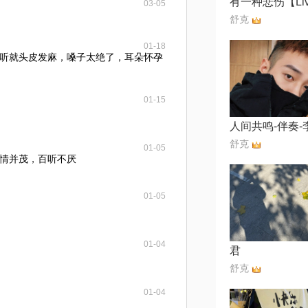
有一种悲伤【Li
03-05
⁣⁢⁠舒克
01-18
听就头皮发麻，嗓子太绝了，耳朵怀孕
01-15
⁣⁢⁠舒克
01-05
情并茂，百听不厌
01-05
01-04
君
⁣⁢⁠舒克
01-04