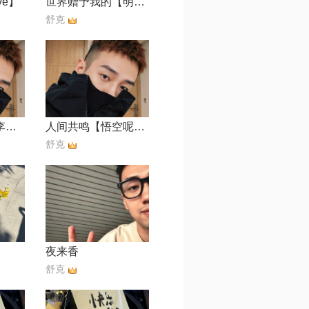
ve】
世界赠予我的【明宇Oliver】
⁣⁢⁠舒克
人间共鸣-伴奏-李健【live】
人间共鸣【悟空呢~】
⁣⁢⁠舒克
夜来香
⁣⁢⁠舒克