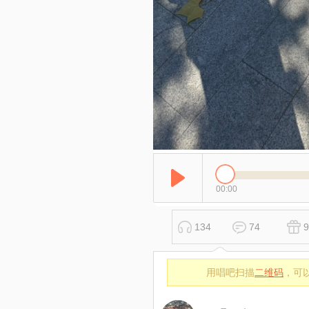
00:00
134
74
9
用唱吧扫描
二维码
，可