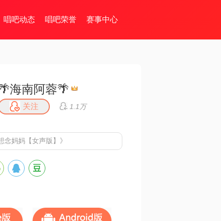
唱吧动态
唱吧荣誉
赛事中心
🌴海南阿蓉🌴
关注
1.1万
想念妈妈【女声版】》