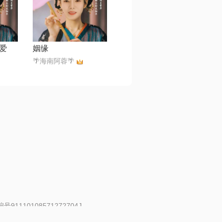
爱
姻缘
🌴海南阿蓉🌴
91110108571272704J
 | 举报邮箱：fankui@changba.com
| 向12318举报