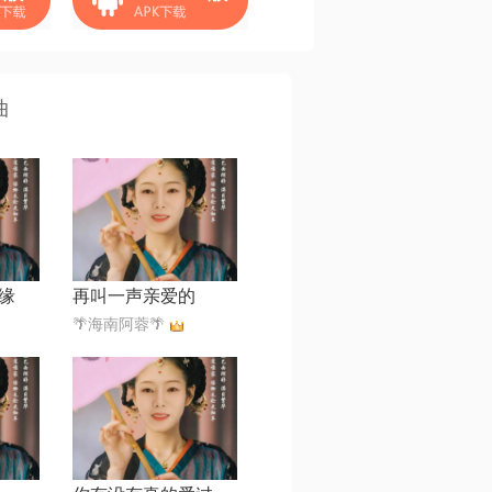
曲
缘
再叫一声亲爱的
🌴海南阿蓉🌴