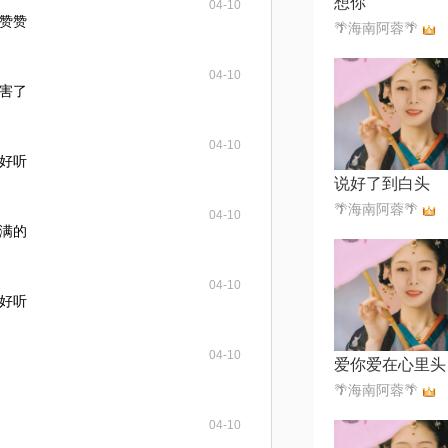
想你
04-10
赞赞
🌴海南阿蓉🌴
04-10
害了
04-10
好听
说好了到白头
🌴海南阿蓉🌴
04-10
满的
04-10
好听
04-10
爱你爱在心里头
🌴海南阿蓉🌴
04-10