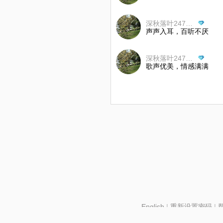
深秋落叶247，拒币
声声入耳，百听不厌
深秋落叶247，拒币
歌声优美，情感满满
English
|
重新设置密码
|
北京酷智科技有限公司 ©2024 changba.com |
京IC