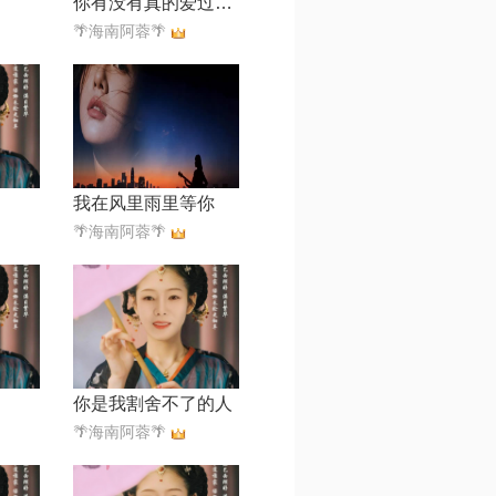
你有没有真的爱过我【烟嗓版】
🌴海南阿蓉🌴
我在风里雨里等你
🌴海南阿蓉🌴
你是我割舍不了的人
🌴海南阿蓉🌴