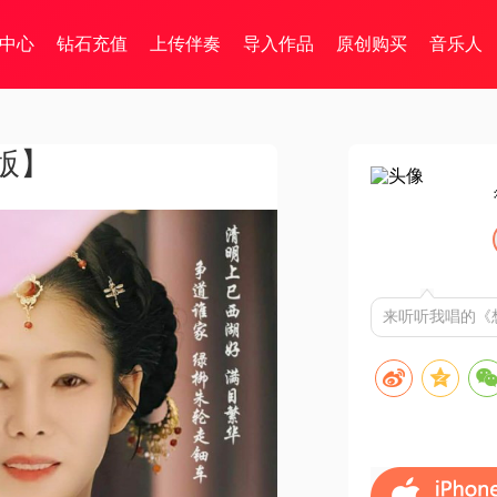
中心
钻石充值
上传伴奏
导入作品
原创购买
音乐人
版】
来听听我唱的《