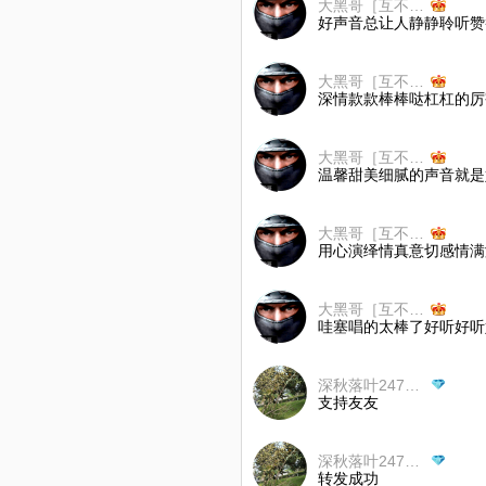
大黑哥［互不赠礼］
好声音总让人静静聆听赞
大黑哥［互不赠礼］
深情款款棒棒哒杠杠的厉
大黑哥［互不赠礼］
温馨甜美细腻的声音就是
大黑哥［互不赠礼］
用心演绎情真意切感情满
大黑哥［互不赠礼］
哇塞唱的太棒了好听好听
深秋落叶247，拒币
支持友友
深秋落叶247，拒币
转发成功