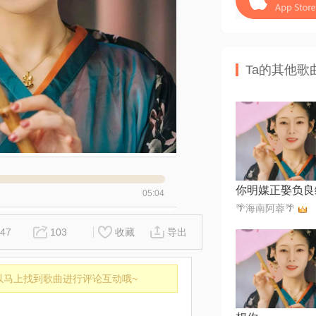
Ta的其他歌
你明媒正娶负良
05:04
🌴海南阿蓉🌴
47
103
收藏
导出
以马上找到歌曲进行评论互动哦~