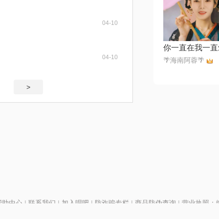
04-10
你一直在我一直
04-10
🌴海南阿蓉🌴
>
帮助中心
|
联系我们
|
加入唱吧
|
防诈骗专栏
|
商品防伪查询
|
营业执照：编号
P证110298
|
京ICP备11013291号-1
| 举报电话(24小时)：022-25782593