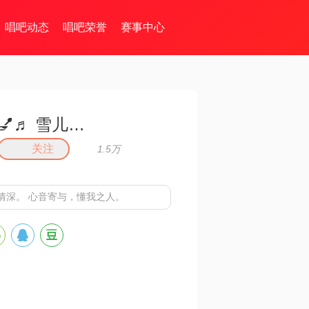
唱吧动态
唱吧荣誉
赛事中心
💅♬ 雪儿♬ 💅
关注
1.5万
情深。 心音寄与，懂我之人。