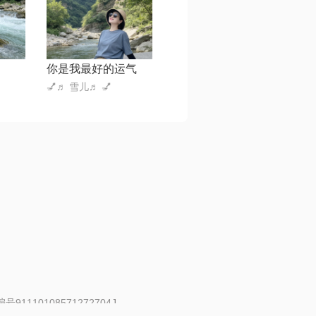
你是我最好的运气
💅♬ 雪儿♬ 💅
91110108571272704J
 | 举报邮箱：fankui@changba.com
| 向12318举报