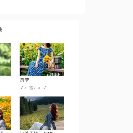
曲
圆梦
💅♬ 雪儿♬ 💅