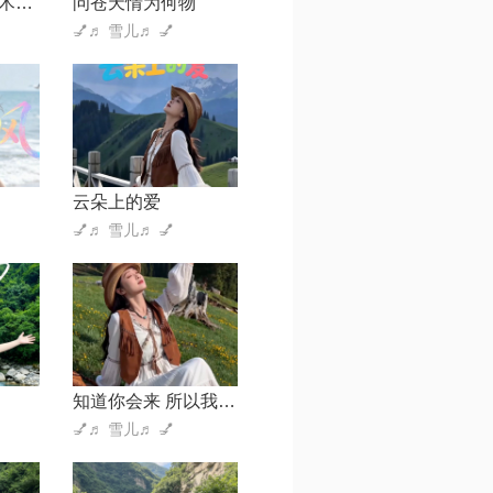
相遇【茅威涛艺术欣赏协会会歌】
问苍天情为何物
💅♬ 雪儿♬ 💅
云朵上的爱
💅♬ 雪儿♬ 💅
知道你会来 所以我还在
💅♬ 雪儿♬ 💅