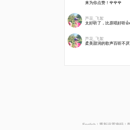
来为你点赞！🌹🌹🌹
芦花_飞絮
太好听了，比原唱好听👍👍
芦花_飞絮
柔美甜润的歌声百听不厌
English
|
重新设置密码
|
北京酷智科技有限公司 ©2024 changba.com |
京IC