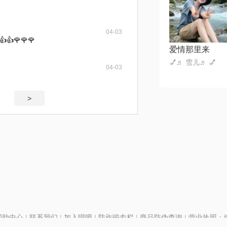
04-03
🌹🌹🌹
爱情那里来
💅♬ 雪儿♬ 💅
04-03
>
帮助中心
|
联系我们
|
加入唱吧
|
防诈骗专栏
|
商品防伪查询
|
营业执照：编号
P证110298
|
京ICP备11013291号-1
| 举报电话(24小时)：022-25782593