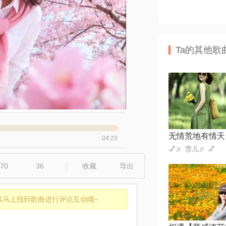
Ta的其他歌
无情荒地有情天
04:23
💅♬ 雪儿♬ 💅
70
36
收藏
导出
以马上找到歌曲进行评论互动哦~