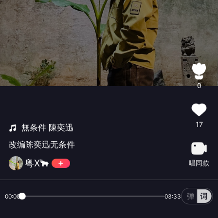
0
17
無条件 陳奕迅
改编陈奕迅无条件
粤X🐂
唱同款
00:00
03:33