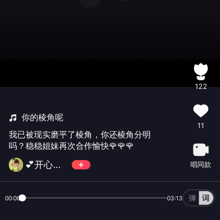
122
你的棱角呢
11
我已被现实磨平了棱角，你还棱角分明
吗？稳稳姐妹再次合作愉快🌹🌹🌹
💕开心果💕 🌹
唱同款
00:00
03:13