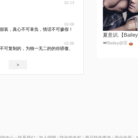
02-13
02-08
假装，真心不可辜负，情话不可掺假！
👑Bailey@宗
02-08
不可复制的，为独一无二的的你骄傲、
>
帮助中心
|
联系我们
|
加入唱吧
|
防诈骗专栏
|
商品防伪查询
|
营业执照：编号