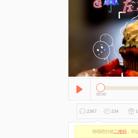
00:00
2367
234
1
用唱吧扫描
二维码
，可