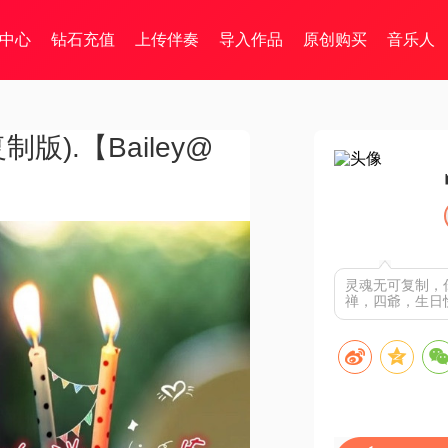
中心
钻石充值
上传伴奏
导入作品
原创购买
音乐人
版).【Bailey@
灵魂无可复制，
禅，四爺，生日快乐