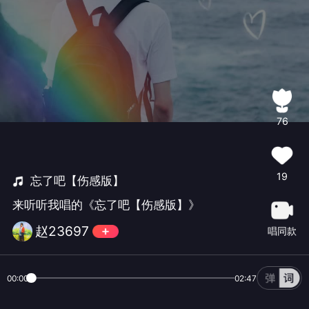
76
19
忘了吧【伤感版】
来听听我唱的《忘了吧【伤感版】》
赵23697
唱同款
00:00
02:47