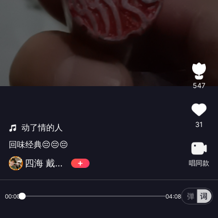
547
31
动了情的人
回味经典😔😔😔
四海 戴新平
唱同款
00:00
04:08