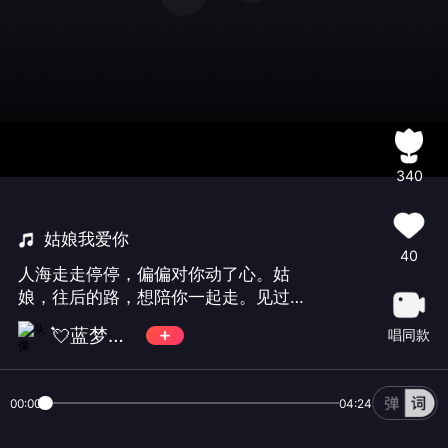
340
姑娘我爱你
40
人海走走停停，偏偏对你动了心。姑
娘，往后的路，想陪你一起走。见过许
多人，唯独对你格外上心。姑娘，我爱
💘蓝梦梦蓝天💘
唱同款
你，不止一时兴起。你的出现，温柔了
我所有岁月。愿以余生相伴，护你岁岁
安然。不求惊艳时光，只愿温柔伴你。
00:00
04:24
亲爱的姑娘，满心满眼皆是你。