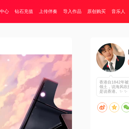
中心
钻石充值
上传伴奏
导入作品
原创购买
音乐人
香港自1842
领土，说海风吹
是说香港。✨ ✨ ✨