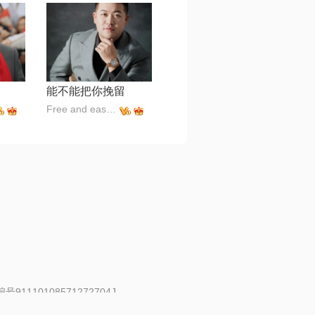
】
能不能把你挽留
Free and easy黎
91110108571272704J
 | 举报邮箱：fankui@changba.com
| 向12318举报