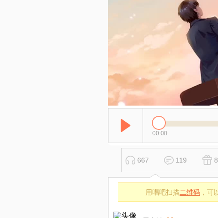
00:00
667
119
8
用唱吧扫描
二维码
，可