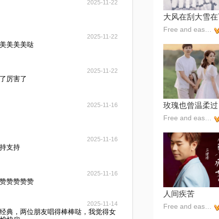
2025-11-22
大风在刮大雪在
Free and easy黎
2025-11-22
美美美美哒
2025-11-22
了厉害了
玫瑰也曾温柔过
2025-11-16
Free and easy黎
2025-11-16
持支持
2025-11-16
赞赞赞赞赞
人间疾苦
2025-11-14
Free and easy黎
经典，两位朋友唱得棒棒哒，我觉得女