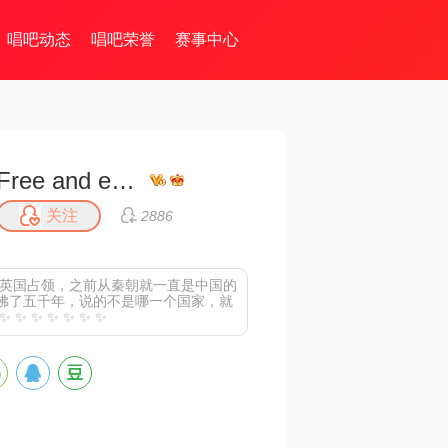
唱吧动态
唱吧荣誉
赛事中心
Free and easy黎
关注
2886
年被英国占领，之前从秦朝就一直是中国的
拂了五千年，说的不是哪一个国家，就
 ✨ ✨ ✨ ✨ ✨ ✨