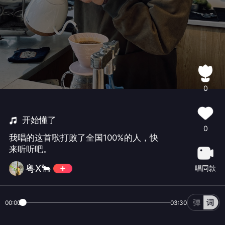
0
开始懂了
0
我唱的这首歌打败了全国100%的人，快
来听听吧。
粤X🐂
唱同款
00:00
03:30