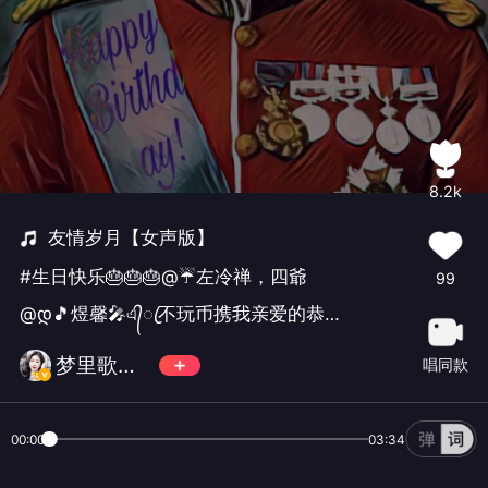
8.2k
友情岁月【女声版】
#生日快乐🎂🎂🎂@☔️左冷禅，四爺
99
@დ🎵煜馨🎤এ᭄ꦿ不玩币携我亲爱的恭祝
咱神群颜值实力担当的四哥和煜馨两位
梦里歌声......
唱同款
寿星还有补㊗️@飞扬9989@💕柒 秒𝒜𝓌
生日快乐🎂🎂🎂愿你们家庭幸福！工作
顺利！好运相伴！万事如意！把这首对
00:00
03:34
我来说意义非凡的歌曲送给你们！2026
年㊗️友情帝国的家人们和所有的朋友们