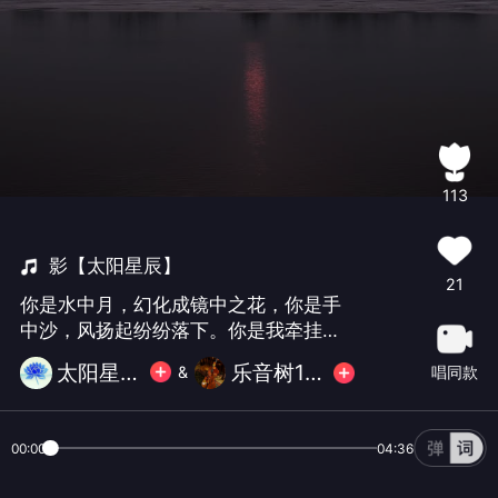
113
影【太阳星辰】
21
你是水中月，幻化成镜中之花，你是手
中沙，风扬起纷纷落下。你是我牵挂，
烛火中缠绵融化，你是我的影，形神随
太阳星辰.
乐音树192
唱同款
&
行心同化～
00:00
04:36