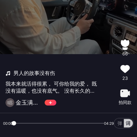
66
男人的故事没有伤
23
我本来就活得很累， 可你给我的爱， 既
没有温暖，也没有底气。 没有长久的陪
伴， 没有安稳的踏实， 只剩下无尽的内
金玉满堂卍风云
拍同款
耗，和数不清的委屈。 我一直在硬撑，
可我真的想问， 这段感情，到底还有什
么存在的意义？
00:00
04:29