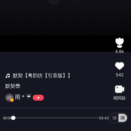
4.6k
542
默契【粤韵坊【引音版】】
默契😎
雨＊☔️
唱同款
00:00
03:42