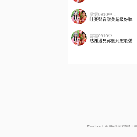
雲雲0910中國台灣
哇賽聲音甜美超級好聽
雲雲0910中國台灣
感謝遇見你聽到您歌聲
English
|
重新设置密码
|
北京酷智科技有限公司 ©2024 changba.com |
京IC