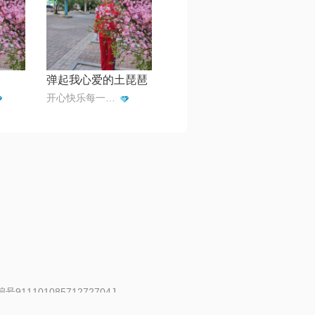
弹起我心爱的土琵琶
开心快乐每一天8888
91110108571272704J
 | 举报邮箱：fankui@changba.com
| 向12318举报