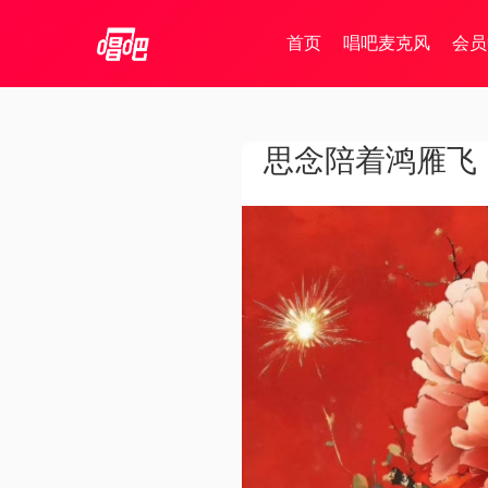
首页
唱吧麦克风
会员
思念陪着鸿雁飞