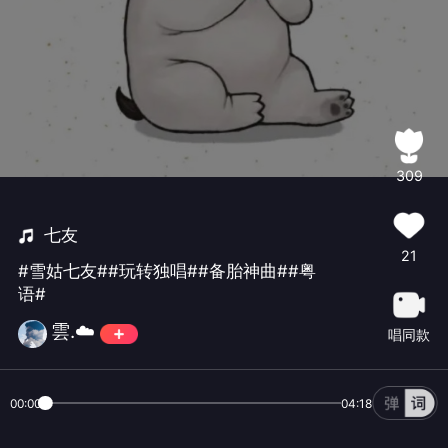
309
七友
21
#雪姑七友##玩转独唱##备胎神曲##粤
语#
雲.☁️
唱同款
00:00
04:18