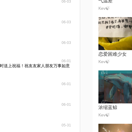
气温差
06-03
Kev🍃
06-03
06-03
恋爱困难少女
06-01
Kev🍃
时送上祝福！祝友友家人朋友万事如意
06-01
06-01
浓缩蓝鲸
Kev🍃
05-31