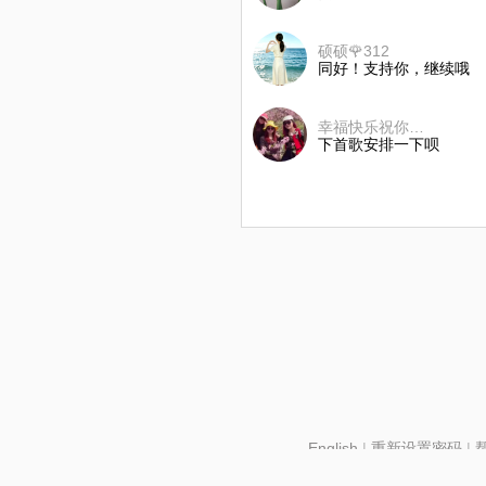
硕硕🌹312
同好！支持你，继续哦
幸福快乐祝你平安
下首歌安排一下呗
English
|
重新设置密码
|
北京酷智科技有限公司 ©2024 changba.com |
京IC