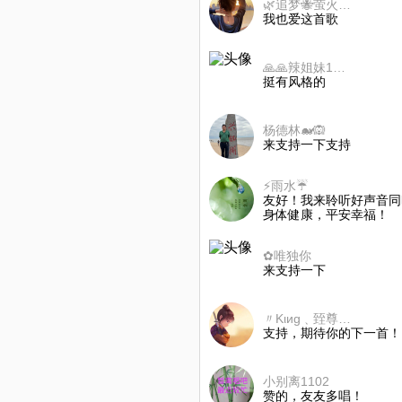
🌿追梦🐝萤火虫🐾
我也爱这首歌
🙏🙏辣姐妹1号🙏🙏
挺有风格的
杨德林🐋🙉
来支持一下支持
⚡雨水☔
友好！我来聆听好声音同
身体健康，平安幸福！
✿唯独你
来支持一下
〃Kιиɡ﹑臸尊寶ぐ
支持，期待你的下一首！
小别离1102
赞的，友友多唱！