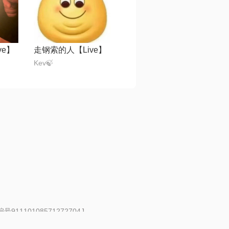
ve】
走钢索的人【Live】
Kev🍃
91110108571272704J
 | 举报邮箱：fankui@changba.com
| 向12318举报