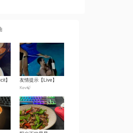
曲
cit】
友情提示【Live】
Kev🍃