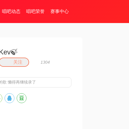
唱吧动态
唱吧荣誉
赛事中心
Kev🍃
关注
1304
的歌 懒得再继续录了