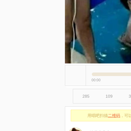
00:00
285
109
3
用唱吧扫描
二维码
，可