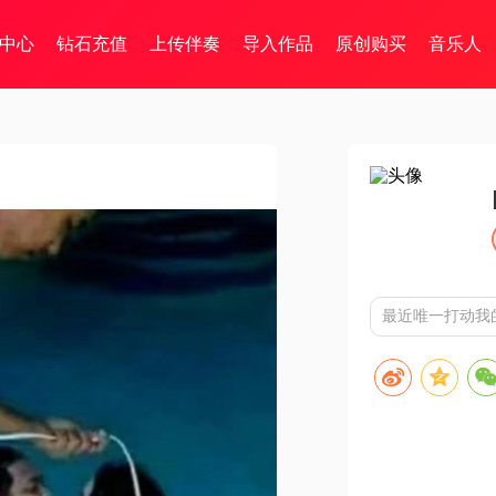
中心
钻石充值
上传伴奏
导入作品
原创购买
音乐人
】
最近唯一打动我