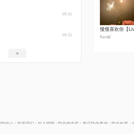
05-31
慢慢喜欢你【Li
05-31
Kev🍃
>
帮助中心
|
联系我们
|
加入唱吧
|
防诈骗专栏
|
商品防伪查询
|
营业执照：编号
P证110298
|
京ICP备11013291号-1
| 举报电话(24小时)：022-25782593