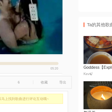
Ta的其他歌
Goddess【Expli
05:20
Kev🍃
6
收藏
导出
以马上找到歌曲进行评论互动哦~