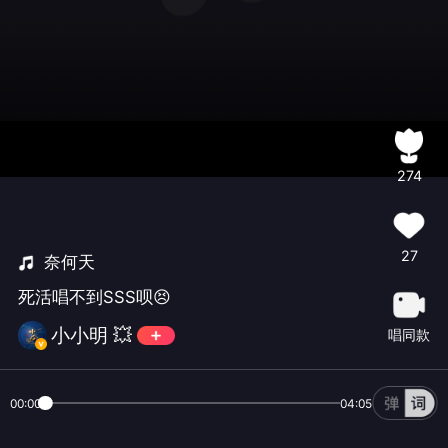
274
27
奈何天
死活唱不到SSS呗😣
小小明 💥
唱同款
00:00
04:05