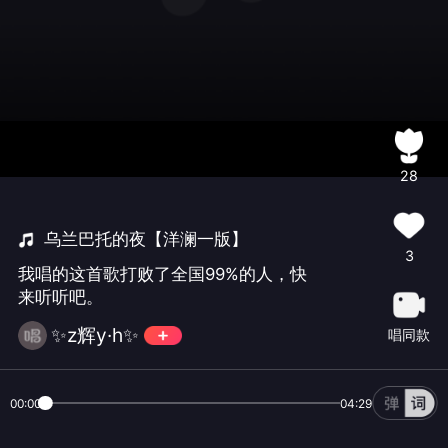
28
乌兰巴托的夜【洋澜一版】
3
我唱的这首歌打败了全国99%的人，快
来听听吧。
✨z辉y·h✨
唱同款
00:00
04:29