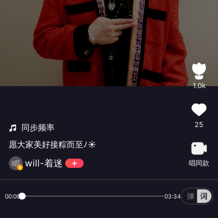
1.0k
25
同步频率
愿大家美好接粽而至ﾉ☀
will-着迷
唱同款
00:00
03:34