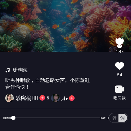
1.4k
珊瑚海
54
听男神唱歌，自动忽略女声。小陈童鞋
合作愉快！
🥇琬榆🧚‍♀️
𝓐𝓻
唱同款
&
00:00
04:10