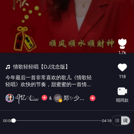
1.7k
情歌轻轻唱【DJ沈念版】
118
今年最后一首非常喜欢的歌儿《情歌轻
轻唱》欢快的节奏，甜蜜蜜的一首情
歌，对着夜空的流星许个愿望！唯有此
এ᭄忆ꦿ꯭এ念君᭄拒币
郑✨少康💫
生相伴相惜！一起执手到地老天荒。 衷
&
唱同款
心感谢群里群外的兄弟姐妹们不离不弃
的陪伴与支持，非常感谢！提前㊗️大家
新年快乐身体健康！阖家幸福美满！好
00:00
04:19
运连连发大财哈，2025拜了！2026再
见！我的继续开心快乐玩唱吧哈🍎🍎🍎