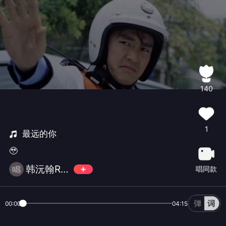
140
1
最远的你
🥹
韩沅翰Ryan
唱同款
00:00
04:15