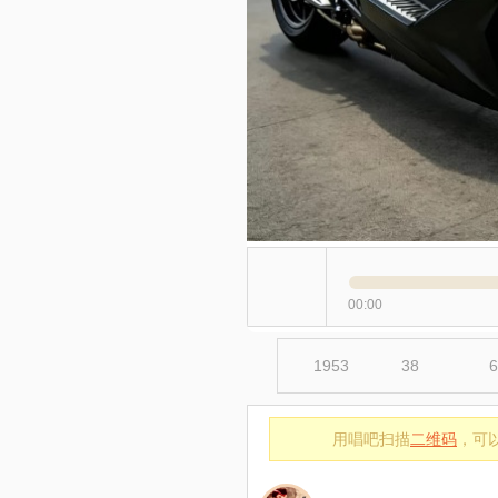
00:00
1953
38
6
用唱吧扫描
二维码
，可