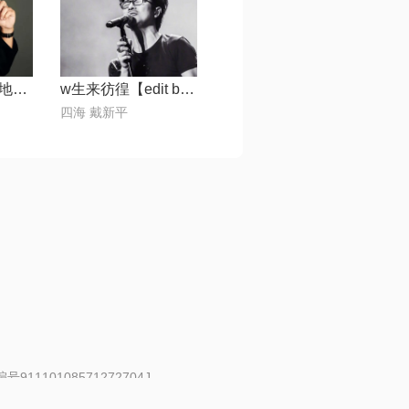
讨厌的爱情【天地制作】
w生来彷徨【edit by 风中】
四海 戴新平
91110108571272704J
 | 举报邮箱：fankui@changba.com
| 向12318举报