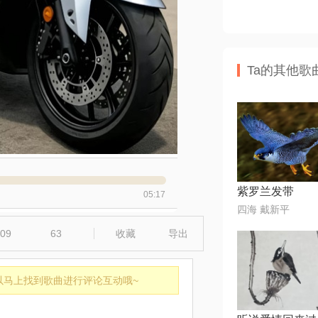
Ta的其他歌
紫罗兰发带
05:17
四海 戴新平
09
63
收藏
导出
以马上找到歌曲进行评论互动哦~