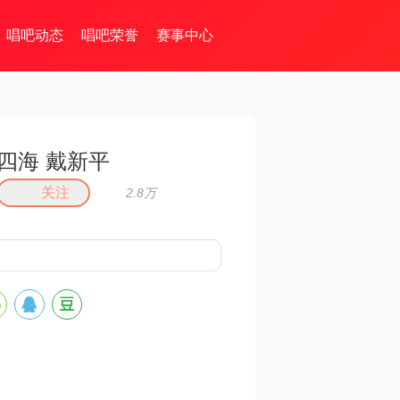
唱吧动态
唱吧荣誉
赛事中心
四海 戴新平
关注
2.8万