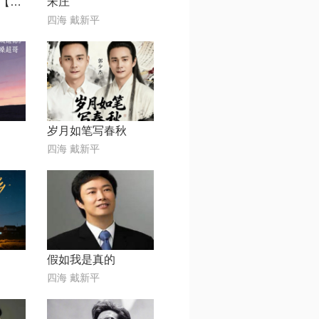
听说爱情回来过【Live】
宋庄
四海 戴新平
岁月如笔写春秋
四海 戴新平
假如我是真的
四海 戴新平