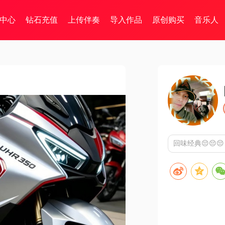
中心
钻石充值
上传伴奏
导入作品
原创购买
音乐人
回味经典😔😔😔