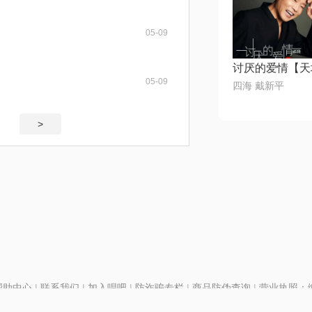
05-09
05-09
四海 戴新平
>
帮助中心
|
联系我们
|
加入唱吧
|
防诈骗专栏
|
商品防伪查询
|
营业执照：编号
P证110298
|
京ICP备11013291号-1
| 举报电话(24小时)：022-25782593