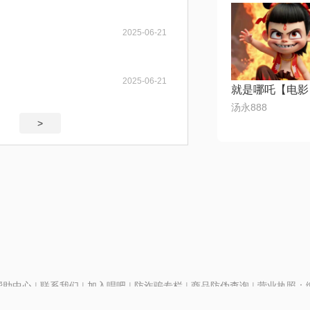
2025-06-21
2025-06-21
汤永888
>
帮助中心
|
联系我们
|
加入唱吧
|
防诈骗专栏
|
商品防伪查询
|
营业执照：编号
P证110298
|
京ICP备11013291号-1
| 举报电话(24小时)：022-25782593