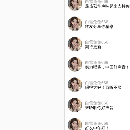
白雪兔兔666
最热烈掌声响起来支持你
白雪兔兔666
转发分享你精彩
白雪兔兔666
期待更新
白雪兔兔666
实力唱将，中国好声音！
白雪兔兔666
唱得太好！百听不厌
白雪兔兔666
来聆听你好声音
白雪兔兔666
好友中午好！