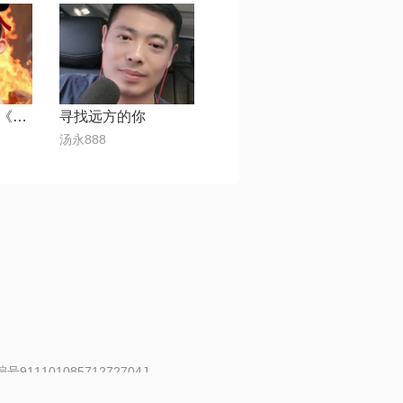
就是哪吒【电影《哪吒之魔童闹海》角色曲】
寻找远方的你
汤永888
91110108571272704J
 | 举报邮箱：fankui@changba.com
| 向12318举报