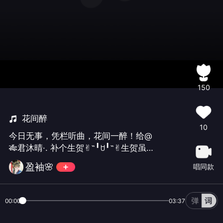
150
花间醉
10
今日无事，凭栏听曲，花间一醉！给@
🎋君沐晴·. 补个生贺✌︎˶╹ꇴ╹˶✌︎生贺虽
迟，祝福满溢，愿晴晴闻鸟鸣悦耳，青
盈袖🌸
唱同款
草芳香，果子清甜，所触及之事皆温
柔。#古风#
00:00
03:37