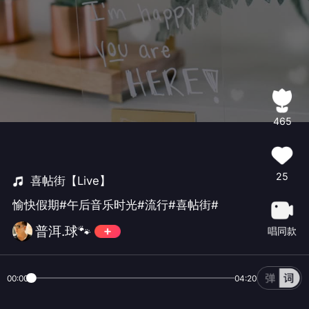
465
25
喜帖街【Live】
愉快假期#午后音乐时光#流行#喜帖街#
普洱.球🐾
唱同款
00:00
04:20