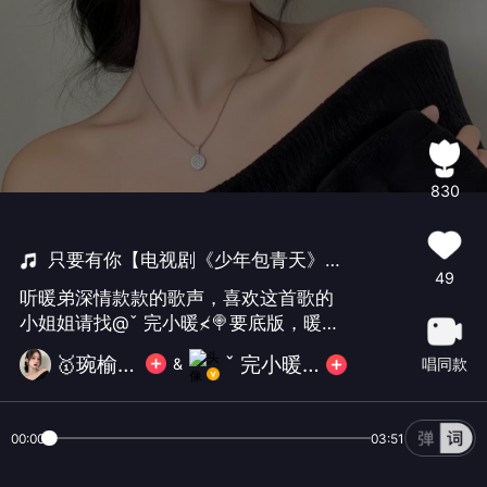
830
只要有你【电视剧《少年包青天》片尾曲】
49
听暖弟深情款款的歌声，喜欢这首歌的
小姐姐请找@ˇ 完小暖≮🍭要底版，暖弟
合作愉快！
ˇ 完小暖≮🍭
🥇琬榆🧚‍♀️
唱同款
&
00:00
03:51