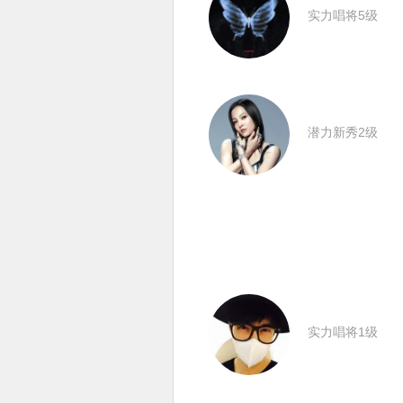
实力唱将5级
潜力新秀2级
实力唱将1级