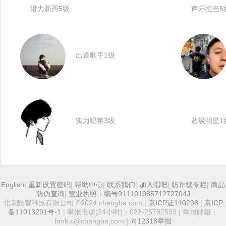
潜力新秀5级
声乐担当5
出道歌手1级
实力唱将3级
超级明星1
English
|
重新设置密码
|
帮助中心
|
联系我们
|
加入唱吧
|
防诈骗专栏
|
商品
防伪查询
|
营业执照：编号91110108571272704J
北京酷智科技有限公司 ©2024 changba.com |
京ICP证110298
|
京ICP
备11013291号-1
| 举报电话(24小时)：022-25782593 | 举报邮箱：
fankui@changba.com
| 向12318举报