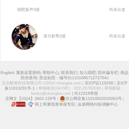
唱吧新声3级
尚未出道
潜力新秀2级
尚未出道
English
|
重新设置密码
|
帮助中心
|
联系我们
|
加入唱吧
|
防诈骗专栏
|
商品
防伪查询
|
营业执照：编号91110108571272704J
北京酷智科技有限公司 ©2024 changba.com |
京ICP证110298
|
京ICP
备11013291号-1
| 举报电话(24小时)：022-25782593 | 举报邮箱：
fankui@changba.com
| 向12318举报
京网文【2024】2602-128号
|
京公网安备11010502025063号
|
|
|
金盾网络纠纷调解中心