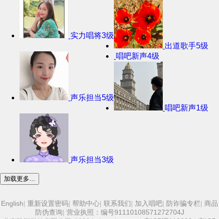
实力唱将3级
出道歌手5级
唱吧新声4级
声乐担当5级
唱吧新声1级
声乐担当3级
加载更多...
English
|
重新设置密码
|
帮助中心
|
联系我们
|
加入唱吧
|
防诈骗专栏
|
商品
防伪查询
|
营业执照：编号91110108571272704J