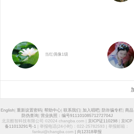
当红偶像1级
English
|
重新设置密码
|
帮助中心
|
联系我们
|
加入唱吧
|
防诈骗专栏
|
商品
防伪查询
|
营业执照：编号91110108571272704J
北京酷智科技有限公司 ©2024 changba.com |
京ICP证110298
|
京ICP
备11013291号-1
| 举报电话(24小时)：022-25782593 | 举报邮箱：
fankui@changba.com
| 向12318举报