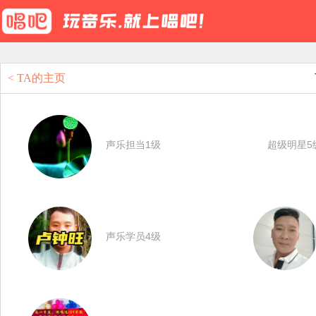
< TA的主页
声乐担当1级
超级明星5
声乐学员4级