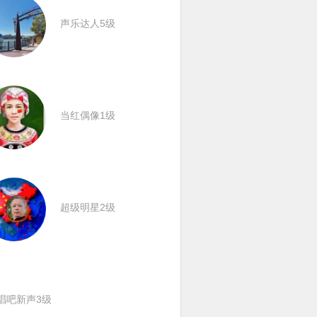
声乐达人5级
当红偶像1级
超级明星2级
唱吧新声3级