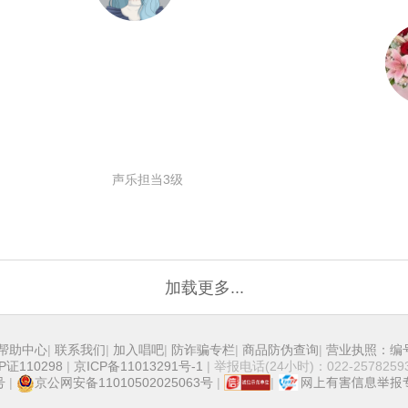
声乐担当3级
加载更多...
帮助中心
|
联系我们
|
加入唱吧
|
防诈骗专栏
|
商品防伪查询
|
营业执照：编号91
P证110298
|
京ICP备11013291号-1
| 举报电话(24小时)：022-25782593
号
|
京公网安备11010502025063号
|
|